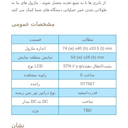
از باتری ها یا به منبع تغذیه متصل شوند ، ماژول های ما به
طولانی شدن عمر عملیاتی دستگاه های شما کمک می کنند.
مشخصات عمومی
مطالب
قسمت
74 (w) x40 (h) x10.5 (t) mm
اندازه ماژول
54 (w) x28 (h) mm
نمایش منطقه نمایش
STN // y-g/مثبت/انتقال دهنده
نوع LCD
ساعت 6
زاویه مشاهده
ST7567
راننده
قدرت/سفید
نوع درایور نور پس زمینه
ساخت
مدار DC به DC
TBD
وزن
نشان