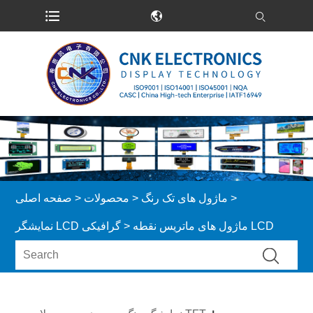
>
ماژول های تک رنگ
>
محصولات
>
صفحه اصلی
> ماژول های ماتریس نقطه LCD
نمایشگر LCD گرافیکی