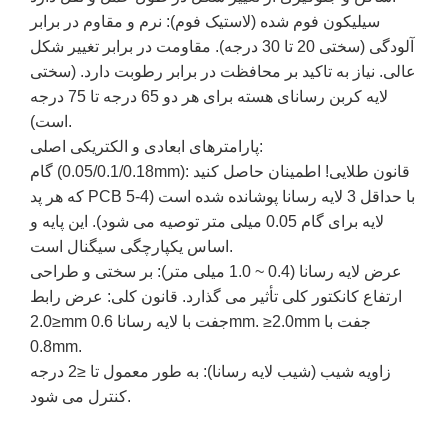
سیلیکون فوم شده (لاستیک فوم): نرم و مقاوم در برابر
آلودگی (سختی 20 تا 30 درجه). مقاومت در برابر تغییر شکل
عالی. نیاز به تاکید بر محافظت در برابر رطوبت دارد. (سختی
لایه کربن رسانای هسته برای هر دو 65 درجه تا 75 درجه
است).
پارامترهای ابعادی و الکتریکی اصلی:
گام (0.05/0.1/0.18mm): قانون طلایی! اطمینان حاصل کنید
که هر پد PCB با حداقل 3 لایه رسانا پوشانده شده است (4-5
لایه برای گام 0.05 میلی متر توصیه می شود). این پایه و
اساس یکپارچگی سیگنال است.
عرض لایه رسانا (0.4 ~ 1.0 میلی متر): بر سختی و طراحی
ارتفاع کانکتور کلی تأثیر می گذارد. قانون کلی: عرض رابط
≤2.0mm جفت با لایه رسانا 0.6mm. ≥2.0mm جفت با
0.8mm.
زاویه شیب (شیب لایه رسانا): به طور معمول تا ≤2 درجه
کنترل می شود.