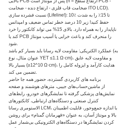
بالایی PCB پس از مونتاژ است (h = ارتفاع سطح PCB -
ضخامت قاب فلزی - ارتفاع دنده - ضخامت ITO LCD).
نسبت فشرده سازی (Lifeline!): 10٪ تا 15٪ را به شدت
حفظ کنید! زیر 10 درصد خطر تماس ضعیف و امپدانس
ناپایدار را به همراه دارد. بالای 15% می تواند کانکتور را خرد
کند یا PCB را منحرف کند و باعث خرابی یا آسیب مونتاژ
شود.
عملکرد الکتریکی: مقاومت لایه رسانا باید بسیار کم باشد (به
عنوان مثال، نوع YET ≤1.1 Ω·cm)، و مقاومت لایه عایق
بسیار بالا (≥10^12 Ω·cm)، هدایت کارآمد و ایزوله کامل را
تضمین می کند.
برنامه های کاربردی گسترده، حضور همه جا حاضر
از ماشین‌حساب‌های جیبی، مترهای هوشمند و صفحه
نمایش‌های پزشکی گرفته تا نمایشگرهای خودرو، رابط‌های
کنترل صنعتی و دستگاه‌های ارتباطی، کانکتورهای
الاستومری رسانا LCM، با اندازه جمع‌وجور، قابلیت اطمینان
بالا و مونتاژ آسان، به عنوان «قهرمانان گمنام» برای روشن
کردن نمایشگرها در دستگاه‌های الکترونیکی بی‌شمار عمل