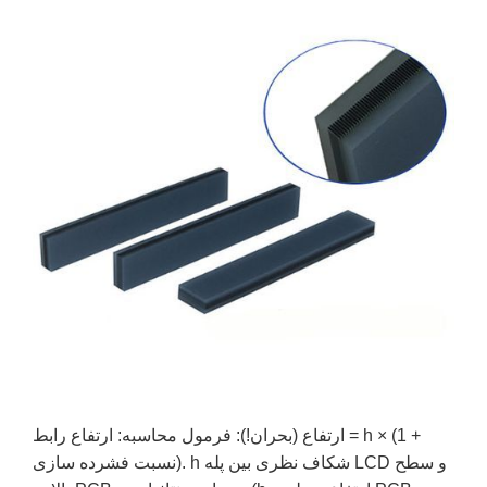
ارتفاع (بحران!): فرمول محاسبه: ارتفاع رابط = h × (1 +
نسبت فشرده سازی). h شکاف نظری بین پله LCD و سطح