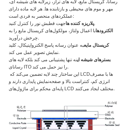
رسانا، کریستال مایع، لایه های تراز، زیرلایه های شیشه ای،
مهر و موم های محیطی و بازتابنده ها. هر لایه ماده دارای
عملکردهای منحصر به فردی است:
جهت قطبش نور را کنترل کنید.
پلاریزه کننده ها
الکترودها
با اعمال ولتاژ، مولکول‌های کریستال مایع را به
چرخش درآورید.
کریستال مایع
به عنوان رسانه پاسخ الکترواپتیکال، کلید
نمایش تصویر عمل می کند.
بسترهای شیشه ای
نه تنها پشتیبانی می کند بلکه لایه های
رسانای ITO را نیز حمل می کند.
این ساختار چند لایه تضمین می‌کند که LCDها با مصرف
انرژی کم، کنتراست بالا و صفحه‌نمایش پایداری دارند و
پایه‌ای محکم برای ماژول‌های LCD مختلف ایجاد می‌کنند.