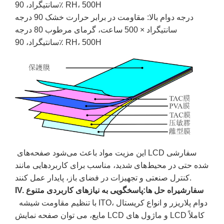
سانتیگراد، 90٪ RH، 500H
درجه دوام بالا: مقاومت در برابر حرارت خشک 90 درجه
سانتیگراد × 500 ساعت، گرمای مرطوب 80 درجه
سانتیگراد، 90٪ RH، 500H
این مزیت مواد باعث می‌شود صفحه‌های LCD سفارشی
شده حتی در محیط‌های شدید، مناسب برای کاربردهایی مانند
کنترل صنعتی و تجهیزات در فضای باز، پایدار عمل کنند.
IV. سفارشی
راه حل ها:
پاسخگویی به نیازهای کاربردی متنوع
با تنظیم مقاومت شیشه ITO، دوام پلاریزر و انواع کریستال
مایع، می توان صفحه نمایش LCD و ماژول های LCD کاملاً