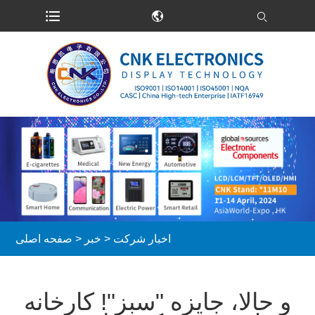
اخبار شرکت
>
خبر
>
صفحه اصلی
و حالا، جایزه "سبز"! کارخانه