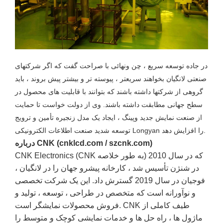
در جاده توسعه سریع ، چن ونهائی با صراحت گفت که اگر شرکتهای
صنعتی لانگیان بخواهند سریعتر ، پیوسته تر و بیشتر پیش بروند ، باید
گروهی از شرکتها داشته باشند که بتوانند با قابلیت های محصول در
سطح جهانی مطابقت داشته باشند. وی از دولت خواست تا حمایت
از صنعت نمایش جدید وپینگ ، ایجاد یک مدل زنجیره تأمین و ترویج
توسعه شدید صنعت اطلاعات الکترونیکی Longyan را افزایش دهد.
درباره CNK (cnklcd.com / szcnk.com)
CNK Electronics (CNK به طور خلاصه) که در سال 2010
در شنژن تأسیس شد ، کارخانه پیشرو جهان را در لانگیان ،
فوجیان در سال 2019 گسترش داد. این یک شرکت تخصصی
و نوآورانه است که متخصص در طراحی ، توسعه ، تولید و
فروش محصولات نمایشگر است. CNK طیف کاملی از
ماژول ها ، راه حل ها و خدمات نمایشی کوچک و متوسط ​​را