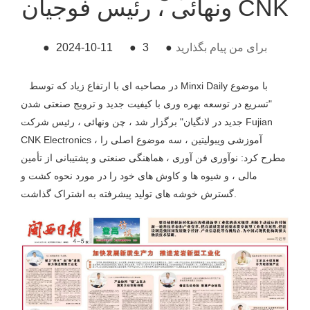
ونهائی ، رئیس فوجیان CNK
برای من پیام بگذارید
●
3
●
2024-10-11
●
در مصاحبه ای با ارتفاع زیاد که توسط Minxi Daily با موضوع
"تسریع در توسعه بهره وری با کیفیت جدید و ترویج صنعتی شدن
جدید در لانگیان" برگزار شد ، چن ونهائی ، رئیس شرکت Fujian
CNK Electronics ، آموزشی ویبولیتین ، سه موضوع اصلی را
مطرح کرد: نوآوری فن آوری ، هماهنگی صنعتی و پشتیبانی از تأمین
مالی ، و شیوه ها و کاوش های خود را در مورد نحوه کشت و
گسترش خوشه های تولید پیشرفته به اشتراک گذاشت.